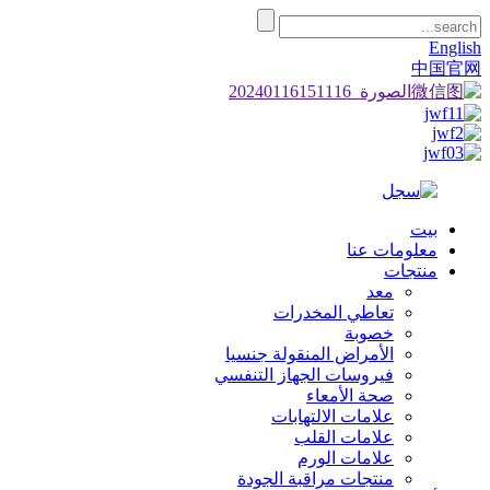
English
中国官网
بيت
معلومات عنا
منتجات
معد
تعاطي المخدرات
خصوبة
الأمراض المنقولة جنسيا
فيروسات الجهاز التنفسي
صحة الأمعاء
علامات الالتهابات
علامات القلب
علامات الورم
منتجات مراقبة الجودة