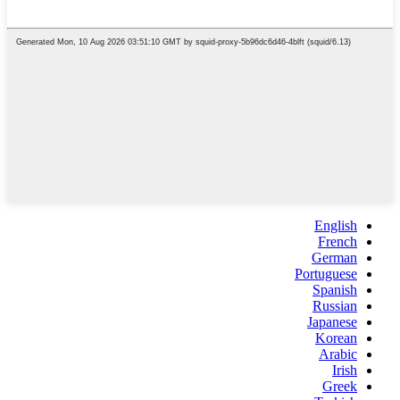
English
French
German
Portuguese
Spanish
Russian
Japanese
Korean
Arabic
Irish
Greek