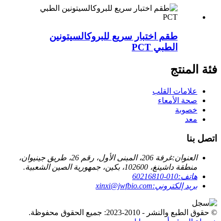
طقم اختبار سريع للبروكالسيتونين
الطبي PCT
فئة المنتج
علامات القلب
صحة الأمعاء
خصوبة
معد
اتصل بنا
العنوان:
غرفة 206، المبنى الأول، رقم 26، طريق جينيوان،
منطقة داشينغ، 102600، بكين، جمهورية الصين الشعبية.
هاتف:
010-60216810
بريد إلكتروني:
xinxi@jwfbio.com
© حقوق الطبع والنشر - 2010-2023: جميع الحقوق محفوظة.