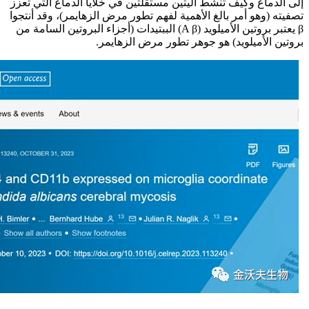
إلى الدماغ وكيف تنشط آليتين مستقلتين في خلايا الدماغ التي تعزز
تصفيته (وهو أمر بالغ الأهمية لفهم تطور مرض الزهايمر)، وقد أنتجوا
β يعتبر بروتين الأميلويد (A β) الببتيدات (أجزاء البروتين السامة من
بروتين الأميلويد) هو جوهر تطور مرض الزهايمر.