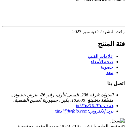
وقت النشر: 22 ديسمبر 2023
فئة المنتج
علامات القلب
صحة الأمعاء
خصوبة
معد
اتصل بنا
العنوان:
غرفة 206، المبنى الأول، رقم 26، طريق جينيوان،
منطقة داشينغ، 102600، بكين، جمهورية الصين الشعبية.
هاتف:
010-60216810
بريد إلكتروني:
xinxi@jwfbio.com
© حقوق الطبع والنشر - 2010-2023: جميع الحقوق محفوظة.