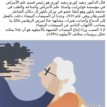
قال الدكتور ديفيد كوري.ديفيد كوري هو رئيس قسم علم الأمراض
في مؤسسة فولبرايت وأستاذ علم الأمراض والمناعة والطب في
جامعة بايلور.وهو أيضًا عضو في مركز بايلور إل دنكان الشامل
للسرطان.وفي عام 2019، وجدنا أن المبيضات البيضاء دخلت بالفعل
إلى الدماغ وأحدثت تغيرات مشابهة جدًا لمرض الزهايمر.غالبًا ما
يصاحب الالتهاب الناجم عن المبيضات البيضاء
A β السبب وراء إنتاج الببتيدات الشبيهة بالأميلويد هو أن Sap يمكنه
تحلل بروتينات سلائف الأميلويد (APPs).