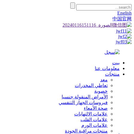
English
中国官网
بيت
معلومات عنا
منتجات
معد
تعاطي المخدرات
خصوبة
الأمراض المنقولة جنسيا
فيروسات الجهاز التنفسي
صحة الأمعاء
علامات الالتهابات
علامات القلب
علامات الورم
منتجات مراقبة الجودة