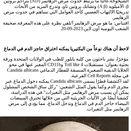
الشيخوخة.غالبًا ما يرتبط حدوث مرض الزهايمر (AD) بتراكم بروتين
β- الأميلويد (A β) وتشابك بروتين تاو، وتدرج المزيد من الأبحاث
تدريجيًا الالتهاب العصبي كأحد العوامل التي تساهم في حدوث مرض
الزهايمر.
اقتباس: ما هو مرض الزهايمر؟نلقي نظرة على هذه المعرفة.صحيفة
الشعب اليومية أون لاين.2023-09-20
لاحظ أن هناك نوعاً من البكتيريا يمكنه اختراق حاجز الدم في الدماغ
مؤخرًا، نشر باحثون من كلية بايلور للطب في الولايات المتحدة ورقة
بحثية بعنوان: مستقبلات Toll like 4 وCD11b المعبر عنها في محو
الخلايا الدبقية الصغيرة المنسقة للفطار الدماغي Candida albicans
في مجلة Cell Reports الفرعية.
لقد اكتشفنا فطرًا يسمى Candida albicans يمكنه دخول الدماغ عبر
مجرى الدم.وكما يقول المثل الشعبي: "ركل ساق الشخص المشلول
يمكن أن يسبب مرض الزهايمر مثل التغيرات".في هذه الدراسة،
كشفنا أيضًا عن الآليات الجزيئية التي من خلالها تخترق المبيضات
البيضاء حاجز الدم في الدماغ وتدخل الدماغ، مما يؤدي إلى مرض
الزهايمر مثل التغيرات.