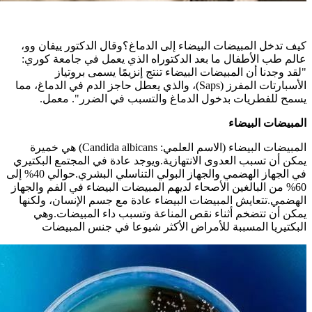
كيف تدخل المبيضات البيضاء إلى الدماغ؟وقال الدكتور ييفان وو،
عالم طب الأطفال ما بعد الدكتوراه الذي يعمل في جامعة كوري:
"لقد وجدنا أن المبيضات البيضاء تنتج إنزيمًا يسمى بروتياز
الأسبارتات المفرز (Saps)، والذي يعطل حاجز الدم في الدماغ، مما
يسمح للفطريات بدخول الدماغ والتسبب في الضرر". معمل.
المبيضات البيضاء
المبيضات البيضاء (الاسم العلمي: Candida albicans) هي خميرة
يمكن أن تسبب العدوى الانتهازية.ويوجد عادة في المجتمع البكتيري
في الجهاز الهضمي والجهاز البولي التناسلي البشري.حوالي 40% إلى
60% من البالغين الأصحاء لديهم المبيضات البيضاء في الفم والجهاز
الهضمي.تتعايش المبيضات البيضاء عادة مع جسم الإنسان، ولكنها
يمكن أن تتضخم أثناء نقص المناعة وتسبب داء المبيضات.وهي
البكتيريا المسببة للأمراض الأكثر شيوعا في جنس المبيضات