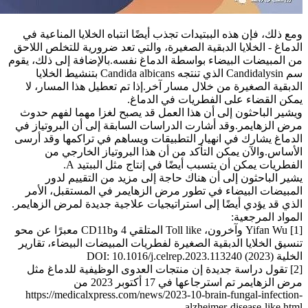
ومع ذلك، فإن هذه الببتيدات تجذب أيضًا انتباه الخلايا المناعية في
الدماغ - الخلايا الدبقية الصغيرة، والتي تعد ضرورية للتخلص اللاحق
من المبيضات البيضاء بواسطة الدماغ نفسه.بالإضافة إلى ذلك، يقوم
سم Candidalysin الذي تنتجه Candida albicans بتنشيط الخلايا
الدبقية الصغيرة من خلال مسار آخر.إذا تم تعطيل هذا المسار، لا
يمكن القضاء على الفطريات في الدماغ.
ويشير الباحثون إلى أن هذا العمل قد يصبح لغزا مهما لفهم حدوث
مرض الزهايمر.وقد أشارت الدراسات السابقة إلى أن البروتياز في
الدماغ يشارك في انهيار التطبيقات ويساهم في تراكمها وقد أرسى
الأساس.والآن يمكن التأكد من أن هذا البروتياز الخارجي من
الفطريات يمكن أن يتسبب أيضًا في إنتاج مثل الببتيد A.
يشير الباحثون إلى أن هناك حاجة إلى مزيد من التقييم لدور
المبيضات البيضاء في تطور مرض الزهايمر في المستقبل، الأمر
الذي قد يؤدي أيضًا إلى استراتيجيات علاجية جديدة لمرض الزهايمر.
المواد المرجعية:
[1] Yifan Wu وآخرون، Toll like المتلقي 4 وCD11b معبرًا عن محو
تنسيق الخلايا الدبقية الصغيرة لفطريات المبيضات البيضاء، تقارير
الخلية (2023) DOI: 10.1016/j.celrep.2023.113240
[2] تقول دراسة جديدة إن منتجات العدوى الوظيفية للدماغ مثل
مرض الزهايمر تم استرجاعها في 17 أكتوبر 2023 من
https://medicalxpress.com/news/2023-10-brain-fungal-infection-
alzheimer-disease-like.html