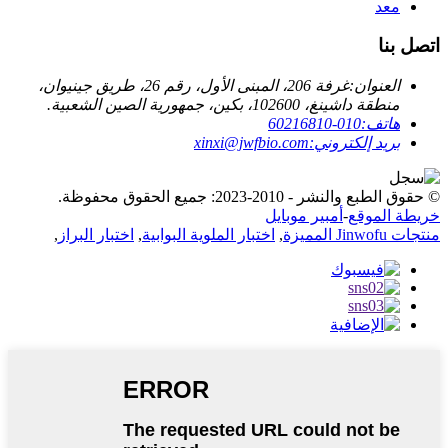
معد
اتصل بنا
العنوان:
غرفة 206، المبنى الأول، رقم 26، طريق جينيوان،
منطقة داشينغ، 102600، بكين، جمهورية الصين الشعبية.
هاتف:
010-60216810
بريد إلكتروني:
xinxi@jwfbio.com
© حقوق الطبع والنشر - 2010-2023: جميع الحقوق محفوظة.
خريطة الموقع
-
أمبير موبايل
منتجات Jinwofu المميزة
,
اختبار الملوية البوابية
,
اختبار البراز
,