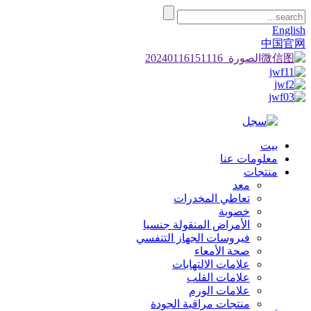
English
中国官网
بيت
معلومات عنا
منتجات
معد
تعاطي المخدرات
خصوبة
الأمراض المنقولة جنسيا
فيروسات الجهاز التنفسي
صحة الأمعاء
علامات الالتهابات
علامات القلب
علامات الورم
منتجات مراقبة الجودة